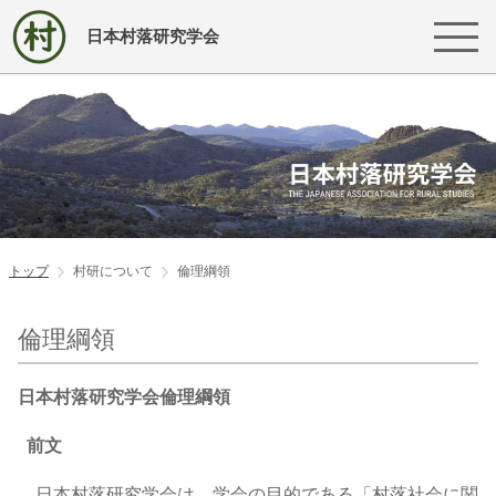
日本村落研究学会
トップ
村研について
倫理綱領
倫理綱領
日本村落研究学会倫理綱領
前文
日本村落研究学会は、学会の目的である「村落社会に関