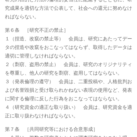
究成果を適切な方法で公表して、社会への還元に努めなけ
ればならない。
第６条 ［研究不正の禁止］
１（捏造、改竄の禁止等） 会員は、研究にあたってデー
タの捏造や改竄をおこなってはならず、取得したデータは
適切に管理しなければならない。
２（剽窃、盗用の禁止） 会員は、研究のオリジナリティ
を尊重し、他人の研究を剽窃、盗用してはならない。
３（発表倫理の遵守） 会員は、二重投稿や、人格批判お
よび名誉毀損と受け取られかねない表現の使用など、発表
に関する倫理に反した行為をおこなってはならない。
４（研究資金の適正な取り扱い） 会員は、研究資金を適
正に取り扱わなければならない。
第７条 ［共同研究等における合意形成］